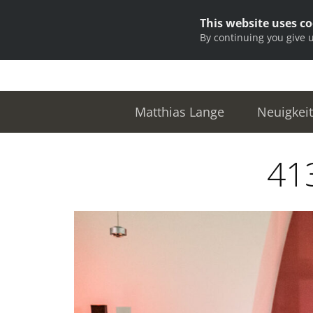
This website uses c
By continuing you give 
Matthias Lange
Neuigkei
41