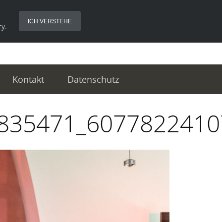
ICH VERSTEHE
cy
.
Kontakt
Datenschutz
835471_6077822410