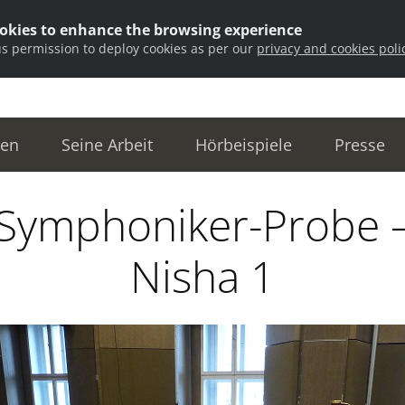
ookies to enhance the browsing experience
us permission to deploy cookies as per our
privacy and cookies poli
ten
Seine Arbeit
Hörbeispiele
Presse
Symphoniker-Probe 
Nisha 1