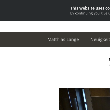
This website uses c
By continuing you give 
Matthias Lange
Neuigkei