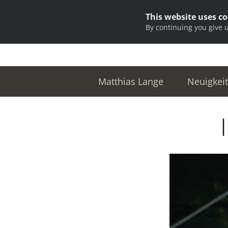
This website uses c
By continuing you give 
Matthias Lange
Neuigkei