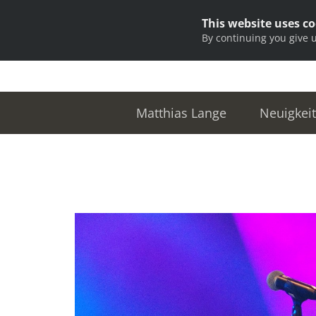
This website uses c
By continuing you give 
Matthias Lange
Neuigkei