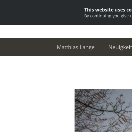
This website uses c
By continuing you give 
Matthias Lange
Neuigkei