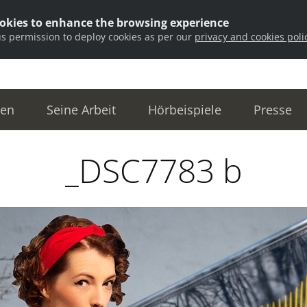
ookies to enhance the browsing experience
us permission to deploy cookies as per our
privacy and cookies poli
ten
Seine Arbeit
Hörbeispiele
Presse
_DSC7783 b