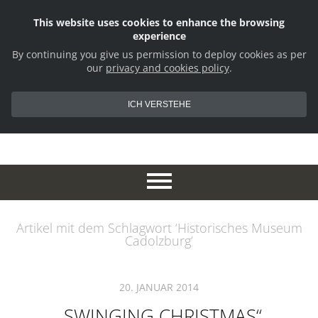
This website uses cookies to enhance the browsing
experience
By continuing you give us permission to deploy cookies as per
our
privacy and cookies policy
.
ICH VERSTEHE
Artikel mit dem Schlagwort ‘
Historisches Museum
Cadolzburg
’
20. JANUAR 2014
„SWINGING CHRISTMAS“