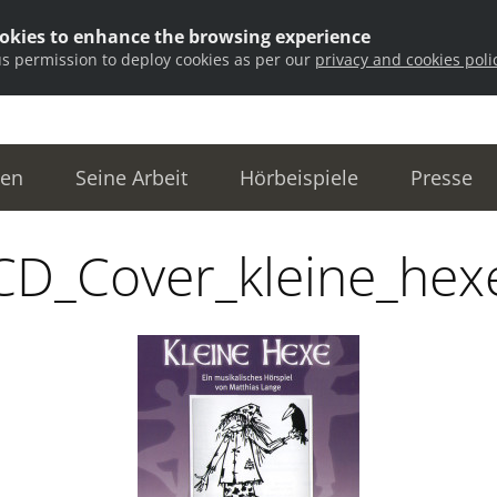
ookies to enhance the browsing experience
us permission to deploy cookies as per our
privacy and cookies poli
ten
Seine Arbeit
Hörbeispiele
Presse
CD_Cover_kleine_hex