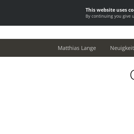
This website uses c
By continuing you give 
Matthias Lange
Neuigkei