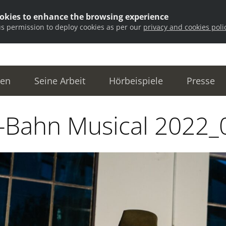
ookies to enhance the browsing experience
us permission to deploy cookies as per our
privacy and cookies poli
ten
Seine Arbeit
Hörbeispiele
Presse
-Bahn Musical 2022_