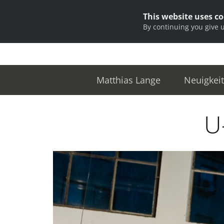
This website uses c
By continuing you give 
Matthias Lange
Neuigkei
U